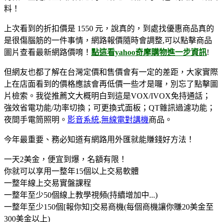
料！
上次看到的折扣價是 1550 元，說真的，到處找優惠商品真的
是很傷腦筋的一件事情，網路報價隨時會調整,可以點擊商品
圖片查看最新網路價唷！
點這看yahoo奇摩購物進一步資訊
!
但網友也都了解在台灣定價和售價會有一定的差距，大家實際
上在店面看到的價格應該會再低價一些才是囉，別忘了點擊圖
片檢索。我從推薦文大概明白到這是VOX/IVOX免持通話；
強效省電功能/功率切換；可更換式面板；QT雜訊過濾功能；
夜間手電筒照明。
影音系統
,
無線電對講機
商品。
今年最重要、務必知​道有網路用外匯就能賺錢好方法！
一天2美金，便宜到爆，名額有限！
你就可以享用一整年15個以上交易軟體
一整年線上交易實盤課程
一整年至少50個線上教學視頻(持續增加中...)
一整年至少150個[報你知]交易商機(每個商機讓你賺20美金至
300美金以上)