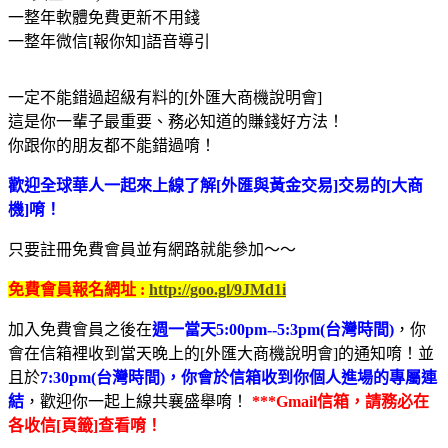
一整年軟體免費更新不用錢
一整年微信[報你知]語音導引
一定不能錯過超級有料的[外匯大商機說明會]
這是你一輩子最重要、務必知道的賺錢好方法！
你跟你的朋友都不能錯過唷！
歡迎全球華人一起來上線了解[外匯與黃金交易]交易的[大商
機]唷！
只要註冊免費會員並有網路就能參加～～
免費會員報名網址 :
http://goo.gl/9JMd1i
加入免費會員之後在
週一當天5:00pm--5:3pm(台灣時間)
，你
會在信箱裡收到當天晚上的[外匯大商機說明會]的通知唷！並
且於
7:30pm(台灣時間)，你會於信箱收到你個人進場的專屬連
結
，歡迎你一起上線共襄盛舉唷！
***Gmail信箱，請務必在
各收信[頁籤]查看唷！