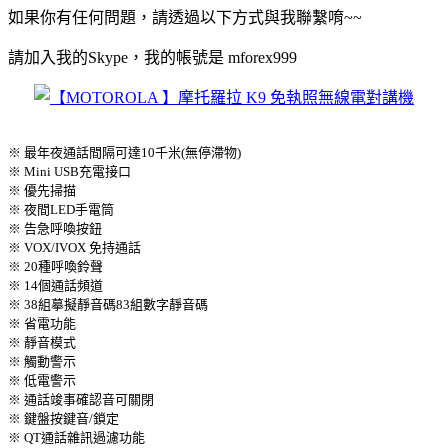
如果你有任何問題，請透過以下方式與我聯繫唷~~
請加入我的Skype，我的帳號是 mforex999
※ 最年夜通話間隔可達10千米(無停滯物)
※ Mini USB充電接口
※ 優先掃描
※ 夜間LED手電筒
※ 告急呼喚按鈕
※ VOX/IVOX 免持通話
※ 20種呼喚鈴聲
※ 14個通話頻道
※ 38組摹擬靜音碼83組數字靜音碼
※ 省電功能
※ 靜音模式
※ 觸動警示
※ 低電警示
※ 通話竣事確認音可關閉
※ 鍵盤按鍵音/鎖定
※ QT通話雜訊過濾功能