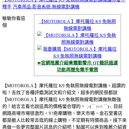
釋手
汽車用品
,
影音系統
,
無線電對講機
敏敏你看這
【MOTOROLA 】摩托羅拉 K9 免執照
個
無線電對講機
➽官網推薦介紹㊝震動警示 QT雜訊過濾
功能再贈免電手電筒
【MOTOROLA 】摩托羅拉 K9 免執照無線電對講機。超讚的
啦！去找了各種評鑑測試文和介紹文，超多的網民很都說
【MOTOROLA 】摩托羅拉 K9 免執照無線電對講機無敵強
的！給言言看也說這真的價格蠻合理的。
╭(﹊∩∩﹊)╮
目前
網路商場市場很激烈，Y!奇摩購物、樂天市場、金石堂書店
都是敝人比較常去逛的線上購物，不定期有特價商品。接下來
再做一些更完整圖片訊息的介紹吧！點圖可以進到推薦介紹資