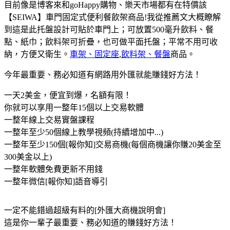
目前像是博客來和goHappy購物、樂天市場都有在特價該
【SEIWA】車門固定式便利餐飲架商品!我從推薦文大概瞭解
到這是此托盤設計可貼於車門上；可放置500毫升飲料、餐
點、紙巾；飲料架可折疊，也可做平面托盤；平常不用可收
納，方便又衛生。
車架、固定座
,
飲料架、餐盤
商品。
今年最重要、務必知​道有網路用外匯就能賺錢好方法！
一天2美金，便宜到爆，名額有限！
你就可以享用一整年15個以上交易軟體
一整年線上交易實盤課程
一整年至少50個線上教學視頻(持續增加中...)
一整年至少150個[報你知]交易商機(每個商機讓你賺20美金至
300美金以上)
一整年軟體免費更新不用錢
一整年微信[報你知]語音導引
一定不能錯過超級有料的[外匯大商機說明會]
這是你一輩子最重要、務必知道的賺錢好方法！