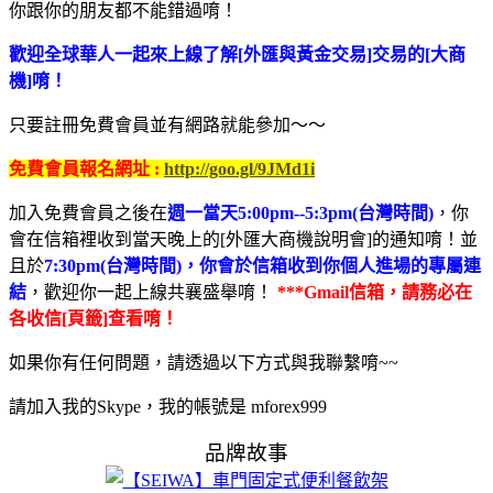
你跟你的朋友都不能錯過唷！
歡迎全球華人一起來上線了解[外匯與黃金交易]交易的[大商
機]唷！
只要註冊免費會員並有網路就能參加～～
免費會員報名網址 :
http://goo.gl/9JMd1i
加入免費會員之後在
週一當天5:00pm--5:3pm(台灣時間)
，你
會在信箱裡收到當天晚上的[外匯大商機說明會]的通知唷！並
且於
7:30pm(台灣時間)，你會於信箱收到你個人進場的專屬連
結
，歡迎你一起上線共襄盛舉唷！
***Gmail信箱，請務必在
各收信[頁籤]查看唷！
如果你有任何問題，請透過以下方式與我聯繫唷~~
請加入我的Skype，我的帳號是 mforex999
品牌故事