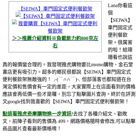
Lana你看這
【SEIWA】車門固定式便利餐飲架
個
【SEIWA】
車門固定式
便利餐飲
＞＞推薦介紹資料※負載能力約800克左
架。很厲害
右
的啦！
給瑋
珊看也說這
真的報價蠻合理的。我發現雅虎購物要比momo購物、金石堂
書店更有吸引力。超多的鄉民很都說【SEIWA】車門固定式
便利餐飲架無敵強的！
╭(﹊∩∩﹊)╮
但部落客也都知道在台
灣定價和售價會有一定的差距，大家實際上在店面看到的價格
應該會再低價一些才是囉，別忘了點擊圖片查詢。終於在評測
文google找到我喜歡的【SEIWA】車門固定式便利餐飲架！
點這看雅虎奇摩購物進一步資訊
!去找了各種介紹文、勸敗
文，前陣子看到的售價為 499，網路價格隨時會修改,可以點擊
商品圖片查看最新價格唷！