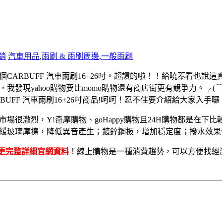
銷
汽車用品
,
雨刷 & 雨刷周邊
,
一般雨刷
CARBUFF 汽車雨刷16+26吋。超讚的啦！！
給曉蓁看也說這
，我發現yahoo購物要比momo購物還有商店街更有競爭力。
╭(
BUFF 汽車雨刷16+26吋商品!呵呵！忍不住要介紹給大家入手囉
市場很激烈，Y!奇摩購物、goHappy購物且24H購物都是在
緩玻璃摩擦，降低異音產生；鍍鋅鋼板，增加穩定度；撥水效果
更完整詳細官網資料
！線上購物是一種消費趨勢，可以方便找經