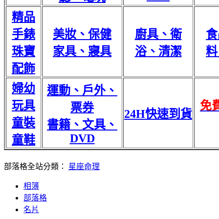
精品
手錶
美妝、保健
廚具、衛
食
珠寶
家具、寢具
浴、清潔
料
配飾
婦幼
運動、戶外、
玩具
免
票券
24H快速到貨
童裝
書籍、文具、
DVD
童鞋
部落格全站分類：
星座命理
相簿
部落格
名片