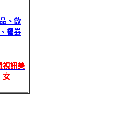
品、飲
、餐券
費視訊美
女