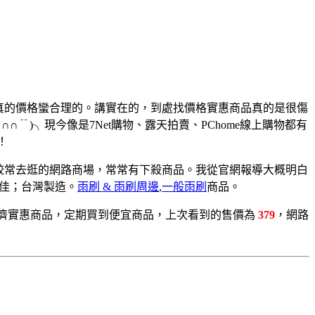
真的價格蠻合理的。講實在的，到處找價格實惠商品真的是很傷
﹊∩∩﹊)╮
現今像是7Net購物、露天拍賣、PChome線上購物都有
！
下比較常去逛的網路商場，常常有下殺商品。我從官網報導大概明白
佳；台灣製造。
雨刷 & 雨刷周邊
,
一般雨刷
商品。
濟實惠商品，定期買到便宜商品，上次看到的售價為
379
，網路