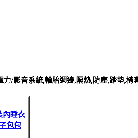
力/影音系統,輪胎週邊,隔熱,防塵,踏墊,椅
裝內睡衣
子包包