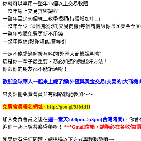
你就可以享用一整年15個以上交易軟體
一整年線上交易實盤課程
一整年至少50個線上教學視頻(持續增加中...)
一整年至少150個[報你知]交易商機(每個商機讓你賺20美金至30
一整年軟體免費更新不用錢
一整年微信[報你知]語音導引
一定不能錯過超級有料的[外匯大商機說明會]
這是你一輩子最重要、務必知道的賺錢好方法！
你跟你的朋友都不能錯過唷！
歡迎全球華人一起來上線了解[外匯與黃金交易]交易的[大商機]
只要註冊免費會員並有網路就能參加～～
免費會員報名網址 :
http://goo.gl/9JMd1i
加入免費會員之後在
週一當天5:00pm--5:3pm(台灣時間)
，你會
迎你一起上線共襄盛舉唷！
***Gmail信箱，請務必在各收信[
如果你有任何問題，請透過以下方式與我聯繫唷~~