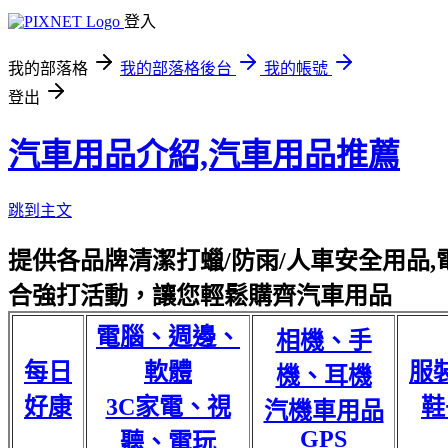
登入
我的部落格
我的部落格後台
我的帳號
登出
汽車用品介紹,汽車用品推薦
跳到主文
提供各品牌清潔打蠟/防雨/人車安全用品,電
合強打活動，讓您輕鬆購齊汽車用品
電腦、週邊、
相機、手
每日
軟體
服
機、耳機
好康
3C家電、視
鞋
汽機車用品
GPS
聽、電玩