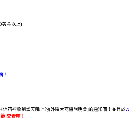
0美金以上)
唷！
在信箱裡收到當天晚上的[外匯大商機說明會]的通知唷！並且於
頁籤]查看唷！