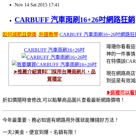
Nov
14
Sat
2015
17:41
CARBUFF 汽車雨刷16+26吋網路狂銷
如何減肥且健康
,
外匯教學
CARBUFF 汽車雨刷16+26吋網路狂
瑋珊你看看這個
CARBUFF 汽車雨刷16+26吋
神的一件事情
在特價該CAR
➤推薦介紹資料۝採用台灣雨刷片，品
現在網路商店
質穩定
到這是有效減
❥這裡可以看
折扣價隨時會修改,可以點擊商品圖片查看最新網路價唷！
今年最重要、務必知​道有網路用外匯就能賺錢好方法！
一天2美金，便宜到爆，名額有限！