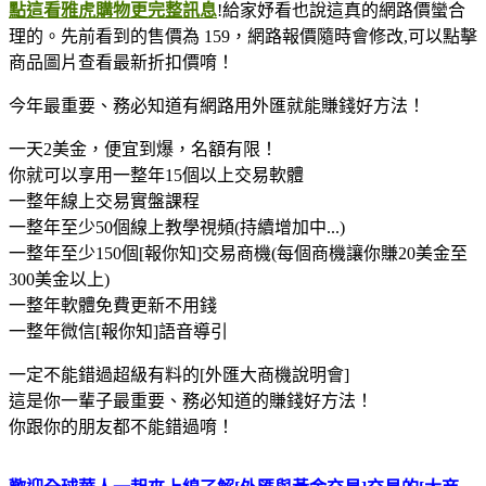
點這看雅虎購物更完整訊息
!給家妤看也說這真的網路價蠻合
理的。先前看到的售價為 159，網路報價隨時會修改,可以點擊
商品圖片查看最新折扣價唷！
今年最重要、務必知​道有網路用外匯就能賺錢好方法！
一天2美金，便宜到爆，名額有限！
你就可以享用一整年15個以上交易軟體
一整年線上交易實盤課程
一整年至少50個線上教學視頻(持續增加中...)
一整年至少150個[報你知]交易商機(每個商機讓你賺20美金至
300美金以上)
一整年軟體免費更新不用錢
一整年微信[報你知]語音導引
一定不能錯過超級有料的[外匯大商機說明會]
這是你一輩子最重要、務必知道的賺錢好方法！
你跟你的朋友都不能錯過唷！