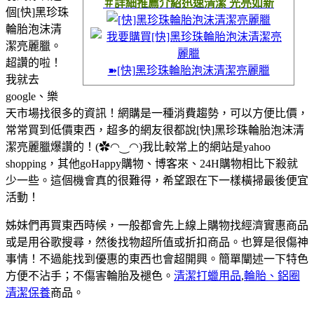
＃詳細推薦介紹迅速清潔 光亮如新
個[快]黑珍珠
輪胎泡沫清
潔亮麗臘。
超讚的啦！
➽[快]黑珍珠輪胎泡沫清潔亮麗臘
我就去
google、樂
天市場找很多的資訊！網購是一種消費趨勢，可以方便比價，
常常買到低價東西，超多的網友很都說[快]黑珍珠輪胎泡沫清
潔亮麗臘爆讚的！
(✿◠‿◠)
我比較常上的網站是yahoo
shopping，其他goHappy購物、博客來、24H購物相比下殺就
少一些。這個機會真的很難得，希望跟在下一樣橫掃最後便宜
活動！
姊妹們再買東西時候，一般都會先上線上購物找經濟實惠商品
或是用谷歌搜尋，然後找物超所值或折扣商品。也算是很傷神
事情！不過能找到優惠的東西也會超開興。簡單闡述一下特色
方便不沾手；不傷害輪胎及褪色。
清潔打蠟用品
,
輪胎、鋁圈
清潔保養
商品。