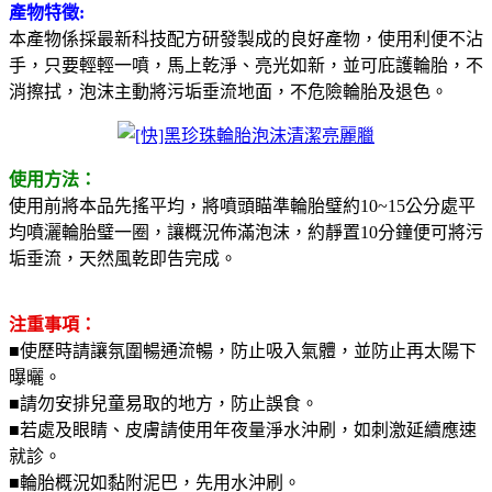
產物特徵:
本產物係採最新科技配方研發製成的良好產物，使用利便不沾
手，只要輕輕一噴，馬上乾淨、亮光如新，並可庇護輪胎，不
消擦拭，泡沫主動將污垢垂流地面，不危險輪胎及退色。
使用方法：
使用前將本品先搖平均，將噴頭瞄準輪胎璧約10~15公分處平
均噴灑輪胎璧一圈，讓概況佈滿泡沫，約靜置10分鐘便可將污
垢垂流，天然風乾即告完成。
注重事項：
■使歷時請讓氛圍暢通流暢，防止吸入氣體，並防止再太陽下
曝曬。
■請勿安排兒童易取的地方，防止誤食。
■若處及眼睛、皮膚請使用年夜量淨水沖刷，如刺激延續應速
就診。
■輪胎概況如黏附泥巴，先用水沖刷。