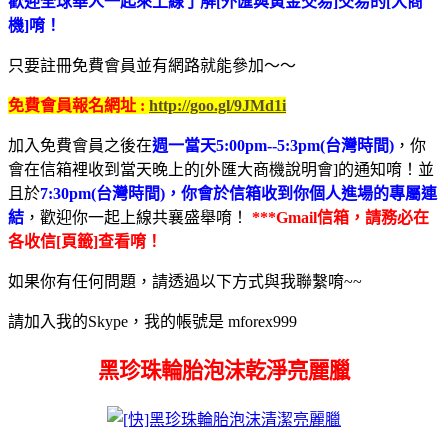
歡迎全球華人一起來上線了解[外匯與黃金交易]交易的[大商
機]唷！
只要註冊免費會員並有網路就能參加～～
免費會員報名網址 :
http://goo.gl/9JMd1i
加入免費會員之後在
週一當天5:00pm--5:3pm(台灣時間)
，你
會在信箱裡收到當天晚上的[外匯大商機說明會]的通知唷！並
且於
7:30pm(台灣時間)，你會於信箱收到你個人進場的專屬連
結
，歡迎你一起上線共襄盛舉唷！
***Gmail信箱，請務必在
各收信[頁籤]查看唷！
如果你有任何問題，請透過以下方式與我聯繫唷~~
請加入我的Skype，我的帳號是 mforex999
黑珍珠輪胎泡沫乾淨亮麗臘