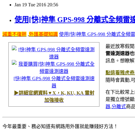
Jan
19
Tue
2016
20:56
使用[快]神隼 GPS-998 分離式全頻
減重不復胖
,
外匯基礎知識
使用[快]神隼 GPS-998 分離式全
最近放寒假閒
雷達測速器也
訊息。想瞭解
點這看雅虎奇
[快]神隼 GPS-998 分離式全頻雷達測速
隨時會異動,
器
在下比較常上
▶詳細官網資料▼X，K, KU, KA 雷射
是獨立燈號顯
加強接收
器
,
分離式
商
今年最重要、務必知​道有網路用外匯就能賺錢好方法！