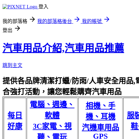
登入
我的部落格
我的部落格後台
我的帳號
登出
汽車用品介紹,汽車用品推薦
跳到主文
提供各品牌清潔打蠟/防雨/人車安全用品,電
合強打活動，讓您輕鬆購齊汽車用品
電腦、週邊、
相機、手
每日
軟體
服
機、耳機
好康
3C家電、視
鞋
汽機車用品
GPS
聽、電玩