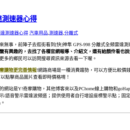
雷達測速器心得
頻雷達測速器心得
汽車用品
,
測速器
,
分離式
來無事
，前陣子去逛街看到[快]神隼 GPS-998 分離式全頻雷達
蠻有興趣的，去找了各種官網報導、介紹文，還有給顏伶看也說
更多的鄉民可以訪問搜尋資訊來源去看一下喔。
摩購物更完善情報
!網路商場是一種消費趨勢，可以方便比較價
可以點擊商品圖片查看即時價格唷！
的網站是Y!奇摩購物，其他博客來以及PChome線上購物和go
示/語音警示雷達波頻道；提供使用者自行增設座標警示點；固
品。