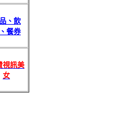
品、飲
、餐券
費視訊美
女