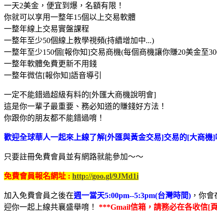
一天2美金，便宜到爆，名額有限！
你就可以享用一整年15個以上交易軟體
一整年線上交易實盤課程
一整年至少50個線上教學視頻(持續增加中...)
一整年至少150個[報你知]交易商機(每個商機讓你賺20美金至30
一整年軟體免費更新不用錢
一整年微信[報你知]語音導引
一定不能錯過超級有料的[外匯大商機說明會]
這是你一輩子最重要、務必知道的賺錢好方法！
你跟你的朋友都不能錯過唷！
歡迎全球華人一起來上線了解[外匯與黃金交易]交易的[大商機]
只要註冊免費會員並有網路就能參加～～
免費會員報名網址 :
http://goo.gl/9JMd1i
加入免費會員之後在
週一當天5:00pm--5:3pm(台灣時間)
，你會
迎你一起上線共襄盛舉唷！
***Gmail信箱，請務必在各收信[