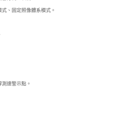
模式、固定照像體系模式。
。
桿測速警示點。