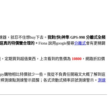
測速器，就忍不住想buy下去。
我對[快]神隼 GPS-998 分離式全頻
這真的特價蠻合理的。
Fiona 說用google搜尋
分離式
會有更精闢
錢，定期買到超值東西，上次看到的售價為
10800
，網路折扣價
Happy購物相比特價就少一些。我從不負責任開箱文大概了解到這
定桿測速點測速警示提醒；各式流動式頻率訊號測速警示。
測速