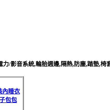
力/影音系統,輪胎週邊,隔熱,防塵,踏墊,椅
裝內睡衣
子包包