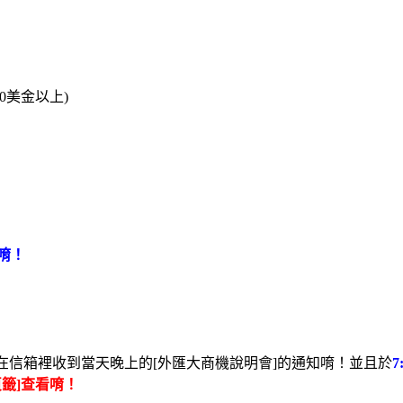
0美金以上)
唷！
在信箱裡收到當天晚上的[外匯大商機說明會]的通知唷！並且於
頁籤]查看唷！