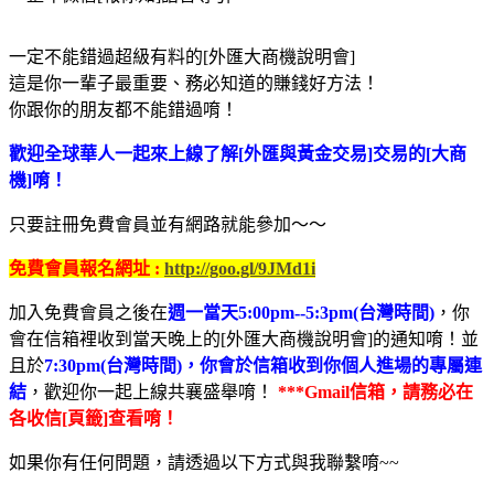
一定不能錯過超級有料的[外匯大商機說明會]
這是你一輩子最重要、務必知道的賺錢好方法！
你跟你的朋友都不能錯過唷！
歡迎全球華人一起來上線了解[外匯與黃金交易]交易的[大商
機]唷！
只要註冊免費會員並有網路就能參加～～
免費會員報名網址 :
http://goo.gl/9JMd1i
加入免費會員之後在
週一當天5:00pm--5:3pm(台灣時間)
，你
會在信箱裡收到當天晚上的[外匯大商機說明會]的通知唷！並
且於
7:30pm(台灣時間)，你會於信箱收到你個人進場的專屬連
結
，歡迎你一起上線共襄盛舉唷！
***Gmail信箱，請務必在
各收信[頁籤]查看唷！
如果你有任何問題，請透過以下方式與我聯繫唷~~