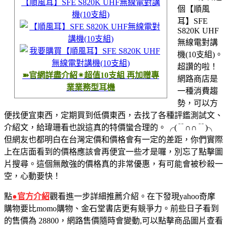
【順風耳】SFE S820K UHF無線電對講
個【順風
機(10支組)
耳】SFE
S820K UHF
無線電對講
機(10支組)。
超讚的啦！
➽官網詳盡介紹✴超值10支組 再加贈專
網路商店是
業業務型耳機
一種消費趨
勢，可以方
便找便宜東西，定期買到低價東西，去找了各種評鑑測試文、
介紹文，給瑋珊看也說這真的特價蠻合理的。
╭(﹊∩∩﹊)╮
但網友也都明白在台灣定價和價格會有一定的差距，你們實際
上在店面看到的價格應該會再便宜一些才是囉，別忘了點擊圖
片搜尋。這個無敵強的價格真的非常優惠，有可能會被秒殺一
空，心動要快！
點
●官方介紹
觀看進一步詳細推薦介紹。在下發現yahoo奇摩
購物要比momo購物、金石堂書店更有競爭力。前些日子看到
的售價為 28800，網路售價隨時會變動,可以點擊商品圖片查看