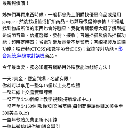
最新報價唷！
姊妹們再買東西時候，一般都會先上網購找優惠商品或是用
google，然後找超值或折扣商品。也算是很傷神事情！不過能
找到物超所值的東西也會好咖星。我從官網報導大概了解到這
是調節音量、信道選擇、發射、接收；普通掃描及優先掃描功
能；超時定時器；省電功能及電量不足警示；有線複製及監聽
功能；啞音頻(CTCSS)和數字啞音(DCS)；聲控發射功能。
影
音系統
,
無線電對講機
商品。
今年最重要、務必知​道有網路用外匯就能賺錢好方法！
一天2美金，便宜到爆，名額有限！
你就可以享用一整年15個以上交易軟體
一整年線上交易實盤課程
一整年至少50個線上教學視頻(持續增加中...)
一整年至少150個[報你知]交易商機(每個商機讓你賺20美金至
300美金以上)
一整年軟體免費更新不用錢
一整年微信[報你知]語音導引