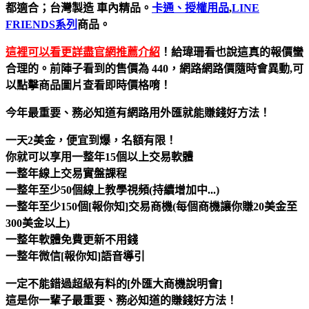
都適合；台灣製造 車內精品。
卡通、授權用品
,
LINE
FRIENDS系列
商品。
這裡可以看更詳盡官網推薦介紹
！給瑋珊看也說這真的報價蠻
合理的。前陣子看到的售價為 440，網路網路價隨時會異動,可
以點擊商品圖片查看即時價格唷！
今年最重要、務必知​道有網路用外匯就能賺錢好方法！
一天2美金，便宜到爆，名額有限！
你就可以享用一整年15個以上交易軟體
一整年線上交易實盤課程
一整年至少50個線上教學視頻(持續增加中...)
一整年至少150個[報你知]交易商機(每個商機讓你賺20美金至
300美金以上)
一整年軟體免費更新不用錢
一整年微信[報你知]語音導引
一定不能錯過超級有料的[外匯大商機說明會]
這是你一輩子最重要、務必知道的賺錢好方法！