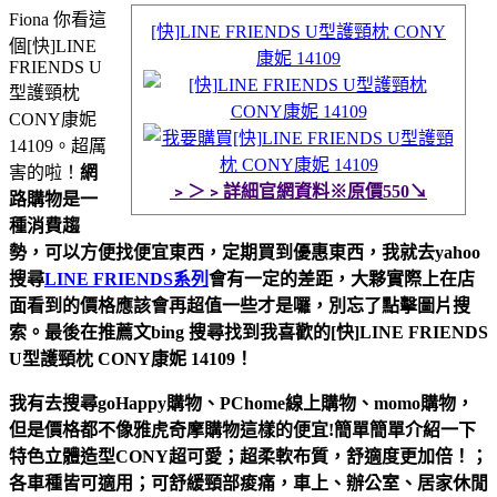
Fiona 你看這
[快]LINE FRIENDS U型護頸枕 CONY
個[快]LINE
康妮 14109
FRIENDS U
型護頸枕
CONY康妮
14109。超厲
害的啦！
網
﹥＞﹥詳細官網資料※原價550↘
路購物是一
種消費趨
勢，可以方便找便宜東西，定期買到優惠東西，我就去yahoo
搜尋
LINE FRIENDS系列
會有一定的差距，大夥實際上在店
面看到的價格應該會再超值一些才是囉，別忘了點擊圖片搜
索。最後在推薦文bing 搜尋找到我喜歡的[快]LINE FRIENDS
U型護頸枕 CONY康妮 14109！
我有去搜尋goHappy購物、PChome線上購物、momo購物，
但是價格都不像雅虎奇摩購物這樣的便宜!簡單簡單介紹一下
特色立體造型CONY超可愛；超柔軟布質，舒適度更加倍！；
各車種皆可適用；可舒緩頸部痠痛，車上、辦公室、居家休閒