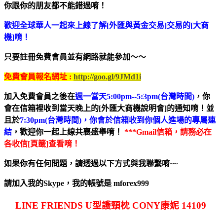
你跟你的朋友都不能錯過唷！
歡迎全球華人一起來上線了解[外匯與黃金交易]交易的[大商
機]唷！
只要註冊免費會員並有網路就能參加～～
免費會員報名網址 :
http://goo.gl/9JMd1i
加入免費會員之後在
週一當天5:00pm--5:3pm(台灣時間)
，你
會在信箱裡收到當天晚上的[外匯大商機說明會]的通知唷！並
且於
7:30pm(台灣時間)，你會於信箱收到你個人進場的專屬連
結
，歡迎你一起上線共襄盛舉唷！
***Gmail信箱，請務必在
各收信[頁籤]查看唷！
如果你有任何問題，請透過以下方式與我聯繫唷~~
請加入我的Skype，我的帳號是 mforex999
LINE FRIENDS U型護頸枕 CONY康妮 14109