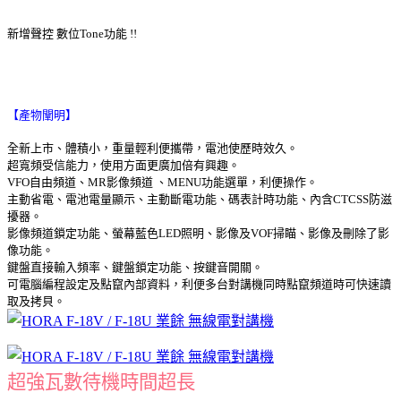
新增聲控 數位Tone功能 !!
【產物闡明】
全新上市、體積小，重量輕利便攜帶，電池使歷時效久。
超寬頻受信能力，使用方面更廣加倍有興趣。
VFO自由頻道、MR影像頻道 、MENU功能選單，利便操作。
主動省電、電池電量顯示、主動斷電功能、碼表計時功能、內含CTCSS防滋
擾器。
影像頻道鎖定功能、螢幕藍色LED照明、影像及VOF掃瞄、影像及刪除了影
像功能。
鍵盤直接輸入頻率、鍵盤鎖定功能、按鍵音開關。
可電腦編程設定及點竄內部資料，利便多台對講機同時點竄頻道時可快速讀
取及拷貝。
超強瓦數待機時間超長