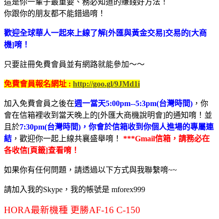
這是你一輩子最重要、務必知道的賺錢好方法！
你跟你的朋友都不能錯過唷！
歡迎全球華人一起來上線了解[外匯與黃金交易]交易的[大商
機]唷！
只要註冊免費會員並有網路就能參加～～
免費會員報名網址 :
http://goo.gl/9JMd1i
加入免費會員之後在
週一當天5:00pm--5:3pm(台灣時間)
，你
會在信箱裡收到當天晚上的[外匯大商機說明會]的通知唷！並
且於
7:30pm(台灣時間)，你會於信箱收到你個人進場的專屬連
結
，歡迎你一起上線共襄盛舉唷！
***Gmail信箱，請務必在
各收信[頁籤]查看唷！
如果你有任何問題，請透過以下方式與我聯繫唷~~
請加入我的Skype，我的帳號是 mforex999
HORA最新機種 更勝AF-16 C-150