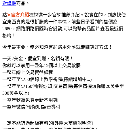
對講機
商品。
點
➤官方介紹
檢視進一步官網推薦介紹。說實在的，到處找便
宜東西真的是很折騰的一件事情，前些日子看到的售價為
2680，網路網路價隨時會變動,可以點擊商品圖片查看最近價
格唷！
今年最重要、務必知​道有網路用外匯就能賺錢好方法！
一天2美金，便宜到爆，名額有限！
你就可以享用一整年15個以上交易軟體
一整年線上交易實盤課程
一整年至少50個線上教學視頻(持續增加中...)
一整年至少150個[報你知]交易商機(每個商機讓你賺20美金至
300美金以上)
一整年軟體免費更新不用錢
一整年微信[報你知]語音導引
一定不能錯過超級有料的[外匯大商機說明會]