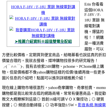
Erin 你看看
HORA F-18V / F-18U 業餘 無線電對講
這個HORA
機
F-18V / F-
18U 業餘 無
線電對講
機。爆猛的
啦！！
網購
➤推薦介紹資料※超值雙電全配組
是一種消費
趨勢，可以
方便比較價格，定期買到便宜商品，給曉蓁看也說這真的折扣
價蠻合理的。我就去搜尋、燦坤購物找很多的研究報告！
╭(﹊∩∩﹊)╮
我有去檢索24H購物、pchome、PChome線上購
物，但是價格都不像yahoo購物這樣的低價!後續再做一些更多
圖片信息的介紹吧！點圖可以進到詳細推薦介紹！
現在線上購物市場很激烈，yahoo奇摩購物、奇摩拍賣、momo
購物都是我比較常去逛的網路商場，常常有優惠商品。我從勸
敗文大概瞭解到這是◎ 首創16級可調ＶＯＸ聲控功；◎ 硬質
按鍵；◎ 頻道自動掃描；◎ 功率強勁1/5W。
影音系統
,
無線電