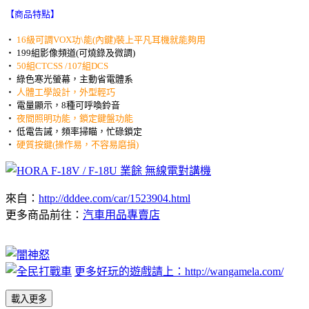
【商品特點】
‧
16級可調VOX功\能(內鍵)裝上平凡耳機就能夠用
‧ 199組影像頻道(可燒錄及微調)
‧
50組CTCSS /107組DCS
‧ 綠色寒光螢幕，主動省電體系
‧
人體工學設計，外型輕巧
‧ 電量顯示，8種可呼喚鈴音
‧
夜間照明功能，鎖定鍵盤功能
‧ 低電告誡，頻率掃瞄，忙碌鎖定
‧
硬質按鍵(操作易，不容易磨損)
來自：
http://dddee.com/car/1523904.html
更多商品前往：
汽車用品專賣店
更多好玩的遊戲請上：http://wangamela.com/
載入更多