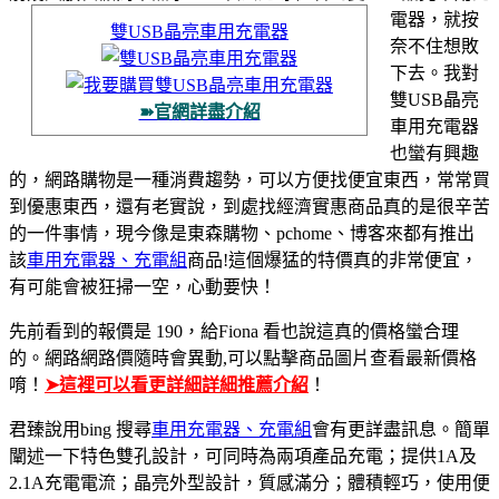
電器，就按
雙USB晶亮車用充電器
奈不住想敗
下去。
我對
雙USB晶亮
➽官網詳盡介紹
車用充電器
也蠻有興趣
的，網路購物是一種消費趨勢，可以方便找便宜東西，常常買
到優惠東西，還有老實說，到處找經濟實惠商品真的是很辛苦
的一件事情，
現今像是東森購物、pchome、博客來都有推出
該
車用充電器、充電組
商品!這個爆猛的特價真的非常便宜，
有可能會被狂掃一空，心動要快！
先前看到的報價是 190，給Fiona 看也說這真的價格蠻合理
的。網路網路價隨時會異動,可以點擊商品圖片查看最新價格
唷！
➤這裡可以看更詳細詳細推薦介紹
！
君臻說用bing 搜尋
車用充電器、充電組
會有更詳盡訊息。簡單
闡述一下特色雙孔設計，可同時為兩項產品充電；提供1A及
2.1A充電電流；晶亮外型設計，質感滿分；體積輕巧，使用便