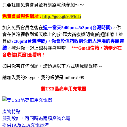
只要註冊免費會員並有網路就能參加～～
免費會員報名網址 :
http://goo.gl/9JMd1i
加入免費會員之後在
週一當天5:00pm--5:3pm(台灣時間)
，你
會在信箱裡收到當天晚上的[外匯大商機說明會]的通知唷！並
且於
7:30pm(台灣時間)，你會於信箱收到你個人進場的專屬連
結
，歡迎你一起上線共襄盛舉唷！
***Gmail信箱，請務必在
各收信[頁籤]查看唷！
如果你有任何問題，請透過以下方式與我聯繫唷~~
請加入我的Skype，我的帳號是 mforex999
雙USB晶亮車用充電器
產物特點:
雙孔設計，可同時為兩項產物充電
提供1A及2.1A充電電流