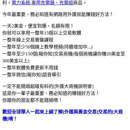
利。
電力系統
,
車用充電器、充電組
商品。
今年最重要、務必知​道有網路用外匯就能賺錢好方法！
一天2美金，便宜到爆，名額有限！
你就可以享用一整年15個以上交易軟體
一整年線上交易實盤課程
一整年至少50個線上教學視頻(持續增加中...)
一整年至少150個[報你知]交易商機(每個商機讓你賺20美金至
300美金以上)
一整年軟體免費更新不用錢
一整年微信[報你知]語音導引
一定不能錯過超級有料的[外匯大商機說明會]
這是你一輩子最重要、務必知道的賺錢好方法！
你跟你的朋友都不能錯過唷！
歡迎全球華人一起來上線了解[外匯與黃金交易]交易的[大商
機]唷！