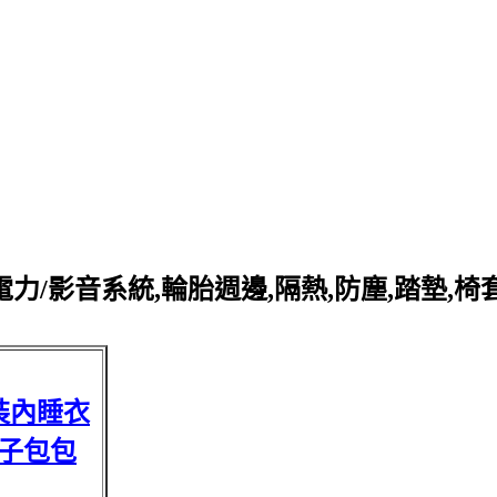
力/影音系統,輪胎週邊,隔熱,防塵,踏墊,椅
裝內睡衣
子包包