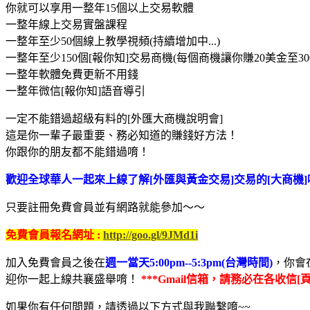
你就可以享用一整年15個以上交易軟體
一整年線上交易實盤課程
一整年至少50個線上教學視頻(持續增加中...)
一整年至少150個[報你知]交易商機(每個商機讓你賺20美金至30
一整年軟體免費更新不用錢
一整年微信[報你知]語音導引
一定不能錯過超級有料的[外匯大商機說明會]
這是你一輩子最重要、務必知道的賺錢好方法！
你跟你的朋友都不能錯過唷！
歡迎全球華人一起來上線了解[外匯與黃金交易]交易的[大商機]
只要註冊免費會員並有網路就能參加～～
免費會員報名網址 :
http://goo.gl/9JMd1i
加入免費會員之後在
週一當天5:00pm--5:3pm(台灣時間)
，你會
迎你一起上線共襄盛舉唷！
***Gmail信箱，請務必在各收信[
如果你有任何問題，請透過以下方式與我聯繫唷~~