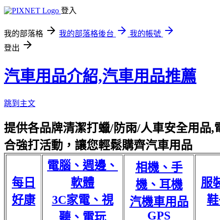
登入
我的部落格
我的部落格後台
我的帳號
登出
汽車用品介紹,汽車用品推薦
跳到主文
提供各品牌清潔打蠟/防雨/人車安全用品,電
合強打活動，讓您輕鬆購齊汽車用品
電腦、週邊、
相機、手
每日
軟體
服
機、耳機
好康
3C家電、視
鞋
汽機車用品
GPS
聽、電玩