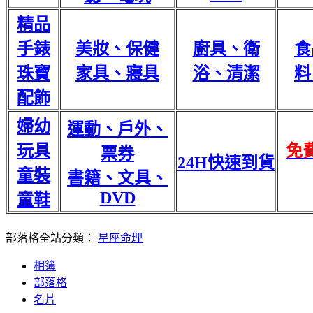
精品
手錶
美妝、保健
廚具、衛
食
珠寶
家具、寢具
浴、清潔
料
配飾
婦幼
運動、戶外、
玩具
免
票券
24H快速到貨
童裝
書籍、文具、
DVD
童鞋
部落格全站分類：
星座命理
相簿
部落格
名片