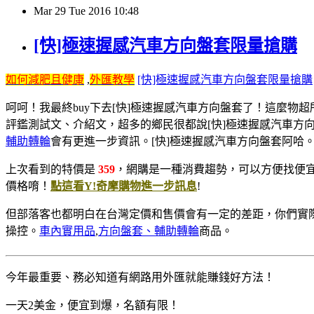
Mar
29
Tue
2016
10:48
[快]極速握感汽車方向盤套限量搶購
如何減肥且健康
,
外匯教學
[快]極速握感汽車方向盤套限量搶購
呵呵！我最終buy下去[快]極速握感汽車方向盤套了！
這麼物超
評鑑測試文、介紹文，超多的鄉民很都說[快]極速握感汽車方
輔助轉輪
會有更進一步資訊。[快]極速握感汽車方向盤套阿哈
上次看到的特價是
359
，網購是一種消費趨勢，可以方便找便宜
價格唷！
點這看Y!奇摩購物進一步訊息
!
但部落客也都明白在台灣定價和售價會有一定的差距，你們實
操控。
車內實用品
,
方向盤套、輔助轉輪
商品。
今年最重要、務必知​道有網路用外匯就能賺錢好方法！
一天2美金，便宜到爆，名額有限！