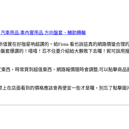
汽車用品
,
車內實用品
,
方向盤套、輔助轉輪
所值實在好咖星吶超讚的
。給Fiona 看也說這真的網路價蠻合
向盤套爆讚的！嘻嘻！忍不住要介紹給大夥敗下去囉！妮可說用
。
東西，時常買到超值東西，網路報價隨時會調整,可以點擊商品
際上在店面看到的價格應該會再便宜一些才是囉，別忘了點擊圖