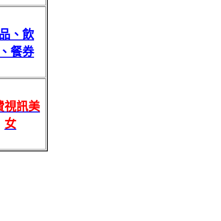
品、飲
、餐券
費視訊美
女