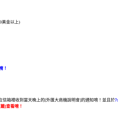
0美金以上)
唷！
在信箱裡收到當天晚上的[外匯大商機說明會]的通知唷！並且於
頁籤]查看唷！