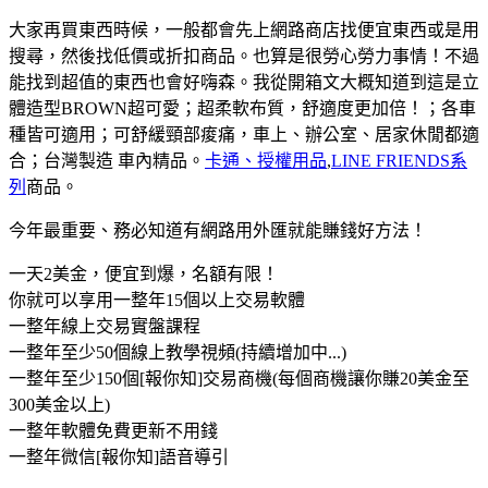
大家再買東西時候，一般都會先上網路商店找便宜東西或是用
搜尋，然後找低價或折扣商品。也算是很勞心勞力事情！不過
能找到超值的東西也會好嗨森。我從開箱文大概知道到這是立
體造型BROWN超可愛；超柔軟布質，舒適度更加倍！；各車
種皆可適用；可舒緩頸部痠痛，車上、辦公室、居家休閒都適
合；台灣製造 車內精品。
卡通、授權用品
,
LINE FRIENDS系
列
商品。
今年最重要、務必知​道有網路用外匯就能賺錢好方法！
一天2美金，便宜到爆，名額有限！
你就可以享用一整年15個以上交易軟體
一整年線上交易實盤課程
一整年至少50個線上教學視頻(持續增加中...)
一整年至少150個[報你知]交易商機(每個商機讓你賺20美金至
300美金以上)
一整年軟體免費更新不用錢
一整年微信[報你知]語音導引