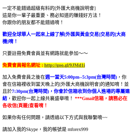
一定不能錯過超級有料的[外匯大商機說明會]
這是你一輩子最重要、務必知道的賺錢好方法！
你跟你的朋友都不能錯過唷！
歡迎全球華人一起來上線了解[外匯與黃金交易]交易的[大商
機]唷！
只要註冊免費會員並有網路就能參加～～
免費會員報名網址 :
http://goo.gl/9JMd1i
加入免費會員之後在
週一當天5:00pm--5:3pm(台灣時間)
，你
會在信箱裡收到當天晚上的[外匯大商機說明會]的通知唷！並
且於
7:30pm(台灣時間)，你會於信箱收到你個人進場的專屬連
結
，歡迎你一起上線共襄盛舉唷！
***Gmail信箱，請務必在
各收信[頁籤]查看唷！
如果你有任何問題，請透過以下方式與我聯繫唷~~
請加入我的Skype，我的帳號是 mforex999