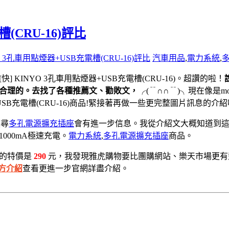
槽(CRU-16)評比
YO 3孔車用點煙器+USB充電槽(CRU-16)評比
汽車用品
,
電力系統
,
] KINYO 3孔車用點煙器+USB充電槽(CRU-16)。超讚的啦！
合理的。去找了各種推薦文、勸敗文，
╭(﹊∩∩﹊)╮
現在像是mo
USB充電槽(CRU-16)商品!緊接著再做一些更完整圖片訊息的
搜尋
多孔電源擴充插座
會有進一步信息。我從介紹文大概知道到這是
000mA極速充電。
電力系統
,
多孔電源擴充插座
商品。
到的特價是
290
元，我發現雅虎購物要比團購網站、樂天市場更有
方介紹
查看更進一步官網詳盡介紹。