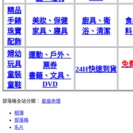
精品
手錶
美妝、保健
廚具、衛
食
珠寶
家具、寢具
浴、清潔
料
配飾
婦幼
運動、戶外、
玩具
免
票券
24H快速到貨
童裝
書籍、文具、
DVD
童鞋
部落格全站分類：
星座命理
相簿
部落格
名片