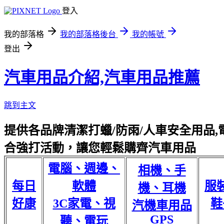
登入
我的部落格
我的部落格後台
我的帳號
登出
汽車用品介紹,汽車用品推薦
跳到主文
提供各品牌清潔打蠟/防雨/人車安全用品,電
合強打活動，讓您輕鬆購齊汽車用品
電腦、週邊、
相機、手
每日
軟體
服
機、耳機
好康
3C家電、視
鞋
汽機車用品
GPS
聽、電玩