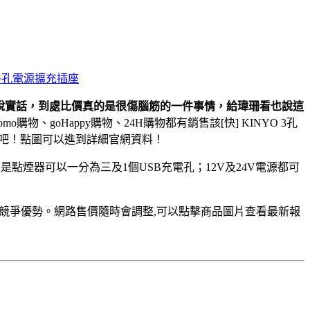
多孔電源擴充插座
說實話，到處比價真的是很傷腦筋的一件事情，給瑋珊看也說這
mo購物、goHappy購物、24H購物都有銷售該[快] KINYO 3孔
介紹吧！點圖可以進到詳細官網資料！
點煙器可以一分為三及1個USB充電孔；12V及24V電源都可
競爭優勢。網路售價隨時會調整,可以點擊商品圖片查看最新報