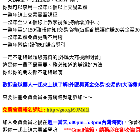
你就可以享用一整年15個以上交易軟體
一整年線上交易實盤課程
一整年至少50個線上教學視頻(持續增加中...)
一整年至少150個[報你知]交易商機(每個商機讓你賺20美金至30
一整年軟體免費更新不用錢
一整年微信[報你知]語音導引
一定不能錯過超級有料的[外匯大商機說明會]
這是你一輩子最重要、務必知道的賺錢好方法！
你跟你的朋友都不能錯過唷！
歡迎全球華人一起來上線了解[外匯與黃金交易]交易的[大商機]
只要註冊免費會員並有網路就能參加～～
免費會員報名網址 :
http://goo.gl/9JMd1i
加入免費會員之後在
週一當天5:00pm--5:3pm(台灣時間)
，你會
迎你一起上線共襄盛舉唷！
***Gmail信箱，請務必在各收信[