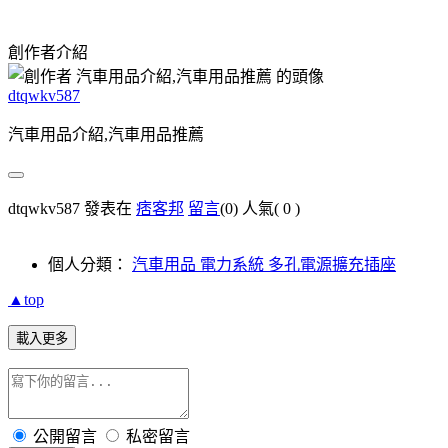
創作者介紹
dtqwkv587
汽車用品介紹,汽車用品推薦
dtqwkv587 發表在
痞客邦
留言
(0)
人氣(
0
)
個人分類：
汽車用品 電力系統 多孔電源擴充插座
▲top
載入更多
公開留言
私密留言