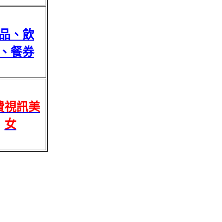
品、飲
、餐券
費視訊美
女