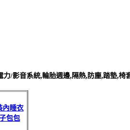
力/影音系統,輪胎週邊,隔熱,防塵,踏墊,椅
裝內睡衣
子包包