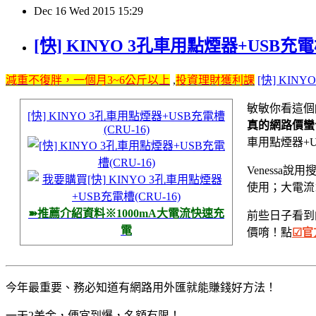
Dec
16
Wed
2015
15:29
[快] KINYO 3孔車用點煙器+USB充電
減重不復胖，一個月3~6公斤以上
,
投資理財獲利課
[快] KIN
敏敏你看這個[快
[快] KINYO 3孔車用點煙器+USB充電槽
真的網路價蠻
(CRU-16)
車用點煙器+
Venessa說用
使用；大電流1
➽推薦介紹資料※1000mA大電流快速充
前些日子看
電
價唷！點
☑官
今年最重要、務必知​道有網路用外匯就能賺錢好方法！
一天2美金，便宜到爆，名額有限！