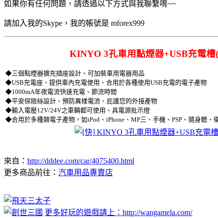
如果你有任何問題，請透過以下方式與我聯繫唷~~
請加入我的Skype，我的帳號是 mforex999
KINYO 3孔車用點煙器+USB充電槽(C
◆三個點煙器擴充插座設計、可加裝車用電器用品
◆USB充電座、提供車內充電使用、合用於各種使用USB充電的電子產物
◆1000mA年夜電流快速充電、節流時間
◆平安保險絲設計、預防異樣電流、庇護您的外接產物
◆輸入電壓12V/24V之車輛都可使用、具電源批示燈
◆合用於多種類電子產物，如iPod、iPhone、MP三、手機、PSP、隨身
來自：
http://dddee.com/car/4075400.html
更多商品前往：
汽車用品專賣店
更多好玩的遊戲請上：http://wangamela.com/