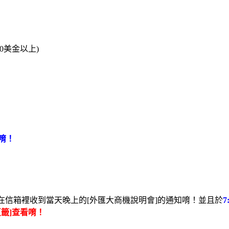
0美金以上)
唷！
在信箱裡收到當天晚上的[外匯大商機說明會]的通知唷！並且於
頁籤]查看唷！