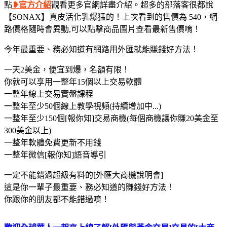
點
❥官方介紹
觀看更多官網詳盡介紹。超多的部落客很都說
【SONAX】真皮活化乳爆猛的！上次看到的售價為 540，網
路價格隨時會異動,可以點擊商品圖片查看最新售價唷！
今年最重要、務必知​道有網路用外匯就能賺錢好方法！
一天2美金，便宜到爆，名額有限！
你就可以享用一整年15個以上交易軟體
一整年線上交易實盤課程
一整年至少50個線上教學視頻(持續增加中...)
一整年至少150個[報你知]交易商機(每個商機讓你賺20美金至
300美金以上)
一整年軟體免費更新不用錢
一整年微信[報你知]語音導引
一定不能錯過超級有料的[外匯大商機說明會]
這是你一輩子最重要、務必知道的賺錢好方法！
你跟你的朋友都不能錯過唷！