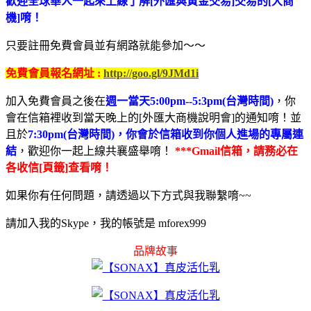
歡迎全球華人一起來上線了解[外匯與黃金交易]交易的[大商
機]唷！
只要註冊免費會員並有網路就能參加～～
免費會員報名網址 :
http://goo.gl/9JMd1i
加入免費會員之後在
週一當天5:00pm--5:3pm(台灣時間)
，你
會在信箱裡收到當天晚上的[外匯大商機說明會]的通知唷！並
且於
7:30pm(台灣時間)，你會於信箱收到你個人進場的專屬連
結
，歡迎你一起上線共襄盛舉唷！
***Gmail信箱，請務必在
各收信[頁籤]查看唷！
如果你有任何問題，請透過以下方式與我聯繫唷~~
請加入我的Skype，我的帳號是 mforex999
品牌故事