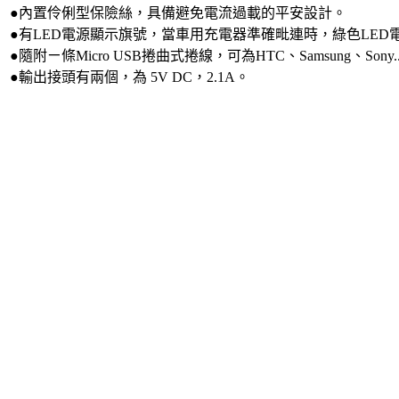
●內置伶俐型保險絲，具備避免電流過載的平安設計。
●有LED電源顯示旗號，當車用充電器準確毗連時，綠色LED
●隨附ㄧ條Micro USB捲曲式捲線，可為HTC、Samsung、Son
●輸出接頭有兩個，為 5V DC，2.1A。