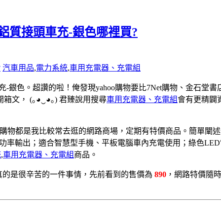
1A雙USB鋁質接頭車充-銀色哪裡買?
?
汽車用品
,
電力系統
,
車用充電器、充電組
鋁質接頭車充-銀色。超讚的啦！
俺發現yahoo購物要比7Net購物、金石堂
開箱文，
(｡◕‿◕｡)
君臻說用搜尋
車用充電器、充電組
會有更精闢
坤購物都是我比較常去逛的網路商場，定期有特價商品。簡單闡述一下
銀色特色2.1A高功率輸出；適合智慧型手機、平板電腦車內充電使用；綠色L
統
,
車用充電器、充電組
商品。
真的是很辛苦的一件事情，先前看到的售價為
890
，網路特價隨時