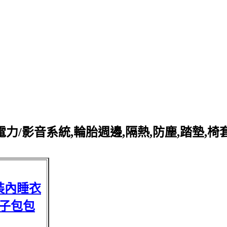
力/影音系統,輪胎週邊,隔熱,防塵,踏墊,椅
裝內睡衣
子包包