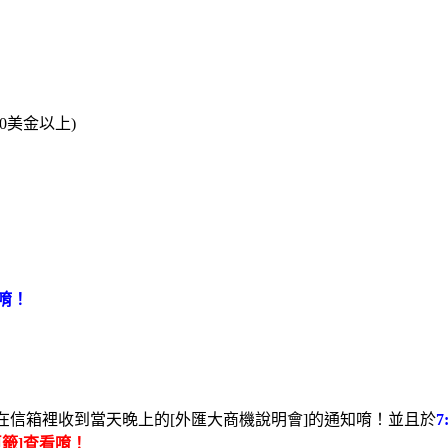
0美金以上)
唷！
在信箱裡收到當天晚上的[外匯大商機說明會]的通知唷！並且於
頁籤]查看唷！