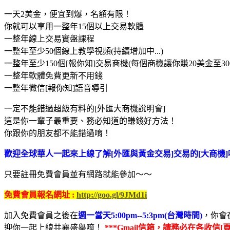
一天2美金，便宜到爆，名額有限！
你就可以享用一整年15個以上交易軟體
一整年線上交易實盤課程
一整年至少50個線上教學視頻(持續增加中...)
一整年至少150個[報你知]交易商機(每個商機讓你賺20美金至30
一整年軟體免費更新不用錢
一整年微信[報你知]語音導引
一定不能錯過超級有料的[外匯大商機說明會]
這是你一輩子最重要、務必知道的賺錢好方法！
你跟你的朋友都不能錯過唷！
歡迎全球華人一起來上線了解[外匯與黃金交易]交易的[大商機]
只要註冊免費會員並有網路就能參加～～
免費會員報名網址 :
http://goo.gl/9JMd1i
加入免費會員之後在
週一當天5:00pm--5:3pm(台灣時間)
，你會
迎你一起上線共襄盛舉唷！
***Gmail信箱，請務必在各收信[