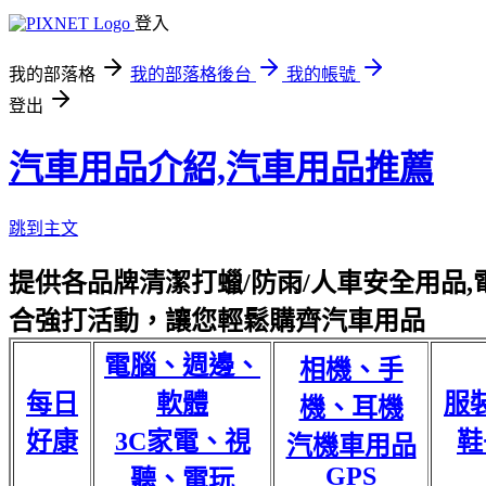
登入
我的部落格
我的部落格後台
我的帳號
登出
汽車用品介紹,汽車用品推薦
跳到主文
提供各品牌清潔打蠟/防雨/人車安全用品,電
合強打活動，讓您輕鬆購齊汽車用品
電腦、週邊、
相機、手
每日
軟體
服
機、耳機
好康
3C家電、視
鞋
汽機車用品
GPS
聽、電玩