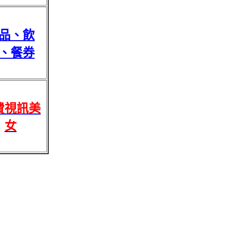
品、飲
、餐券
費視訊美
女