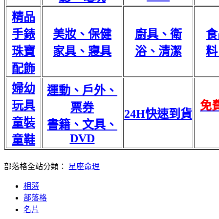
精品
手錶
美妝、保健
廚具、衛
食
珠寶
家具、寢具
浴、清潔
料
配飾
婦幼
運動、戶外、
玩具
免
票券
24H快速到貨
童裝
書籍、文具、
DVD
童鞋
部落格全站分類：
星座命理
相簿
部落格
名片