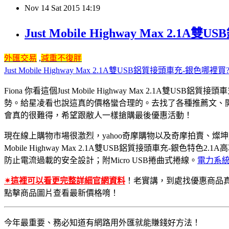
Nov
14
Sat
2015
14:19
Just Mobile Highway Max 2.
外匯交易
,
減重不復胖
Just Mobile Highway Max 2.1A雙USB鋁質接頭車充-銀色哪裡買
Fiona 你看這個Just Mobile Highway Max 2.1A雙USB
勢。給星凌看也說這真的價格蠻合理的。去找了各種推薦文、
會真的很難得，希望跟敝人一樣搶購最後優惠活動！
現在線上購物市場很激烈，yahoo奇摩購物以及奇摩拍賣、燦
Mobile Highway Max 2.1A雙USB鋁質接頭車充-
防止電流過載的安全設計；附Micro USB捲曲式捲線。
電力系
✴這裡可以看更完整詳細官網資料
！老實講，到處找優惠商品
點擊商品圖片查看最新價格唷！
今年最重要、務必知​道有網路用外匯就能賺錢好方法！