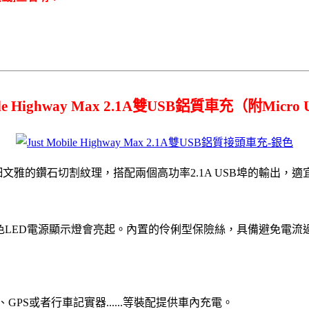
bile Highway Max 2.1A雙USB鋁質車充（附Micr
質製造，過細文雅的鑽石切割紋理，搭配兩個高功率2.1A USB埠的輸出，
時，綠色LED電源顯示燈會亮起。內置的伶俐型保險絲，具備避免電
PS或者行車記實器......等裝配提供車內充電。