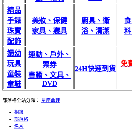
精品
手錶
美妝、保健
廚具、衛
食
珠寶
家具、寢具
浴、清潔
料
配飾
婦幼
運動、戶外、
玩具
免
票券
24H快速到貨
童裝
書籍、文具、
DVD
童鞋
部落格全站分類：
星座命理
相簿
部落格
名片