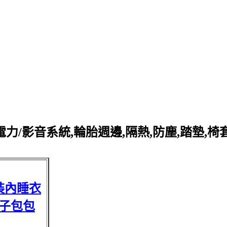
力/影音系統,輪胎週邊,隔熱,防塵,踏墊,椅
裝內睡衣
子包包