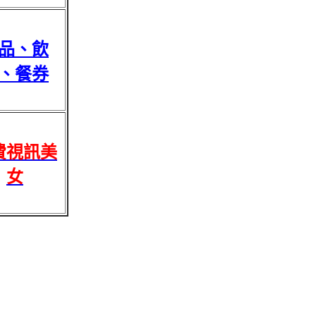
品、飲
、餐券
費視訊美
女