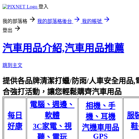
登入
我的部落格
我的部落格後台
我的帳號
登出
汽車用品介紹,汽車用品推薦
跳到主文
提供各品牌清潔打蠟/防雨/人車安全用品,電
合強打活動，讓您輕鬆購齊汽車用品
電腦、週邊、
相機、手
每日
軟體
服
機、耳機
好康
3C家電、視
鞋
汽機車用品
GPS
聽、電玩