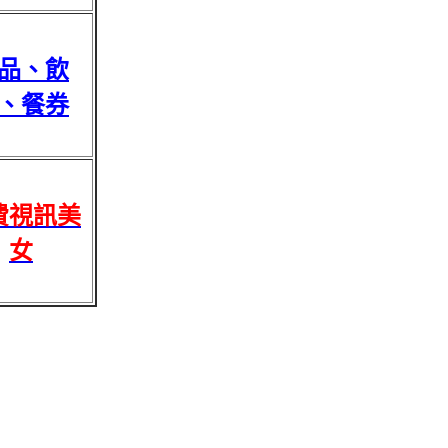
品、飲
、餐券
費視訊美
女