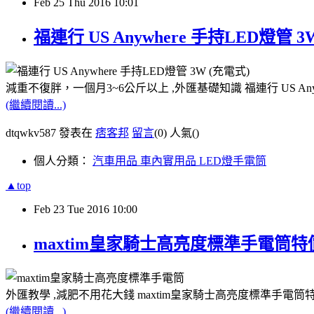
Feb
25
Thu
2016
10:01
福連行 US Anywhere 手持LED燈管
減重不復胖，一個月3~6公斤以上 ,外匯基礎知識 福連行 US Any
(繼續閱讀...)
dtqwkv587 發表在
痞客邦
留言
(0)
人氣(
)
個人分類：
汽車用品 車內實用品 LED燈手電筒
▲top
Feb
23
Tue
2016
10:00
maxtim皇家騎士高亮度標準手電筒特
外匯教學 ,減肥不用花大錢 maxtim皇家騎士高亮度標準手電筒
(繼續閱讀...)