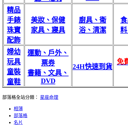
精品
手錶
美妝、保健
廚具、衛
食
珠寶
家具、寢具
浴、清潔
料
配飾
婦幼
運動、戶外、
玩具
免
票券
24H快速到貨
童裝
書籍、文具、
DVD
童鞋
部落格全站分類：
星座命理
相簿
部落格
名片