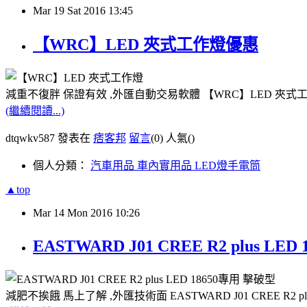
Mar
19
Sat
2016
13:45
【WRC】LED 夾式工作燈優惠
減重不復胖 保證有效 ,外匯自動交易軟體 【WRC】LED 夾式
(繼續閱讀...)
dtqwkv587 發表在
痞客邦
留言
(0)
人氣(
)
個人分類：
汽車用品 車內實用品 LED燈手電筒
▲top
Mar
14
Mon
2016
10:26
EASTWARD J01 CREE R2 plus 
減肥不挨餓 馬上了解 ,外匯技術面 EASTWARD J01 CREE R2 