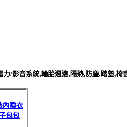
力/影音系統,輪胎週邊,隔熱,防塵,踏墊,椅
裝內睡衣
子包包