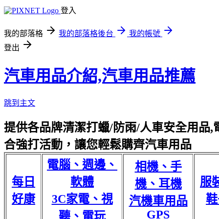
登入
我的部落格
我的部落格後台
我的帳號
登出
汽車用品介紹,汽車用品推薦
跳到主文
提供各品牌清潔打蠟/防雨/人車安全用品,電
合強打活動，讓您輕鬆購齊汽車用品
電腦、週邊、
相機、手
每日
軟體
服
機、耳機
好康
3C家電、視
鞋
汽機車用品
GPS
聽、電玩